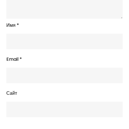
Имя
*
Email
*
Сайт