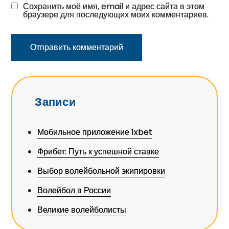
Сохранить моё имя, email и адрес сайта в этом
браузере для последующих моих комментариев.
Записи
Мобильное приложение 1xbet
Фрибет: Путь к успешной ставке
Выбор волейбольной экипировки
Волейбол в России
Великие волейболисты