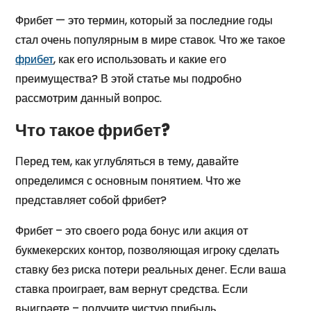
Фрибет — это термин, который за последние годы
стал очень популярным в мире ставок. Что же такое
фрибет
, как его использовать и какие его
преимущества? В этой статье мы подробно
рассмотрим данный вопрос.
Что такое фрибет?
Перед тем, как углубляться в тему, давайте
определимся с основным понятием. Что же
представляет собой фрибет?
Фрибет – это своего рода бонус или акция от
букмекерских контор, позволяющая игроку сделать
ставку без риска потери реальных денег. Если ваша
ставка проиграет, вам вернут средства. Если
выиграете – получите чистую прибыль.